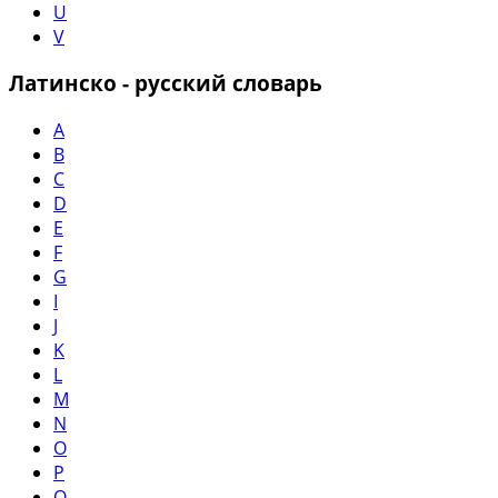
U
V
Латинско - русский словарь
A
B
C
D
E
F
G
I
J
K
L
M
N
O
P
Q