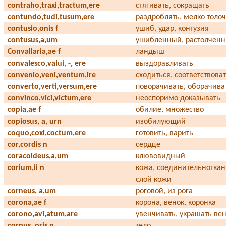
contraho,traxi,tractum,ere
стягивать, сокращать
contundo,tudi,tusum,ere
раздроблять, мелко толо
contusio,onis f
ушиб, удар, контузия
contusus,a,um
ушибленный, растолчен
Convallaria,ae f
ландыш
convalesco,valui, -, ere
выздоравливать
convenio,veni,ventum,ire
сходиться, соответствова
converto,verti,versum,ere
поворачивать, оборачива
convinco,vici,victum,ere
неоспоримо доказывать
copia,ae f
обилие, множество
copiosus, a, urn
изобилующий
coquo,coxi,coctum,ere
готовить, варить
cor,cordis n
сердце
coracoideus,a,um
клювовидный
corium,ii n
кожа, соединительнотка
слой кожи
corneus, a,um
роговой, из рога
corona,ae f
корона, венок, коронка
corono,avi,atum,are
увенчивать, украшать ве
corpus, oris n
тело