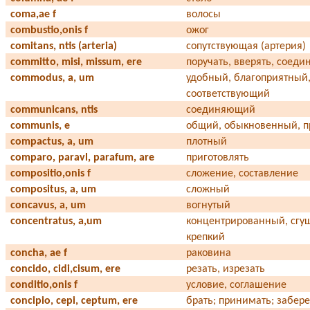
coma,ae f
волосы
combustio,onis f
ожог
comitans, ntis (arteria)
сопутствующая (артерия)
committo, misi, missum, ere
поручать, вверять, соеди
commodus, a, um
удобный, благоприятный
соответствующий
communicans, ntis
соединяющий
communis, e
общий, обыкновенный, п
compactus, a, um
плотный
comparo, paravl, parafum, are
приготовлять
compositio,onis f
сложение, составление
compositus, a, um
сложный
concavus, a, um
вогнутый
concentratus, a,um
концентрированный, сгу
крепкий
concha, ae f
раковина
concido, cidi,cisum, ere
резать, изрезать
conditio,onis f
условие, соглашение
concipio, cepi, ceptum, ere
брать; принимать; забер