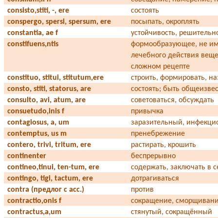
consisto,stiti, -, ere
состоять
conspergo, spersi, spersum, ere
посыпать, окроплять
constantia, ae f
устойчивость, решительн
constifuens,ntis
формообразующее, не и
лечебного действия веще
сложном рецепте
constituo, stitui, stitutum,ere
строить, формировать, н
consto, stiti, statorus, are
состоять; быть общеизве
consulto, avi, atum, are
советоваться, обсуждать
consuetudo,inis f
привычка
contagiosus, a, um
заразительный, инфекц
contemptus, us m
пренебрежение
contero, trivi, tritum, ere
растирать, крошить
continenter
беспрерывно
contineo,tinui, ten-tum, ere
содержать, заключать в с
contingo, tigi, tactum, ere
дотрагиваться
contra (предлог с аcc.)
против
contractio,onis f
сокращение, сморщиван
contractus,a,um
стянутый, сокращённый