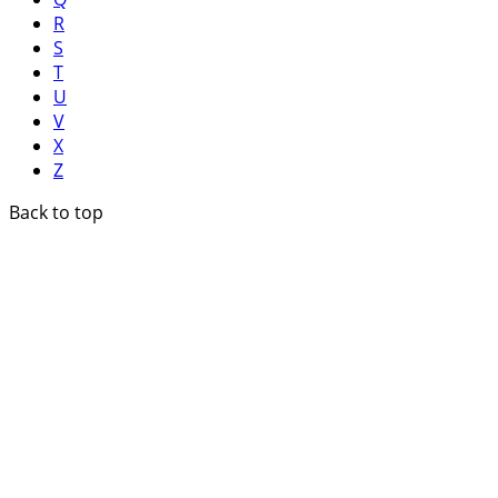
R
S
T
U
V
X
Z
Back to top