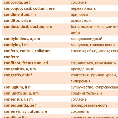
concordia, ae f
согласие
concoquo, coxi, coctum, ere
переваривать
condimentum, i n
приправа
conditor, oris m
основатель
conduco,duxi, ductum, ere
быть полезным, служить 
либо
condyloideus, a, um
мыщелковидный
condylus, i m
мыщелок, головка кости
confero, contuli, collatum,
сносить; объединять; со
conferre
confiteor, fessus sum, eri
сознаваться, показывать
congenitus, a, um
врождённый
congestio,onis f
конгестия- прилив крови,
гиперемия
coniugium, ii n
супружество, супружеска
coniunctivus, а, um
соединительный
consensus, us m
согласие
consequentia, ae f
последовательность
conservo, avi, atum, are
сохранять
consilium,ii n
совещание; намерение, 