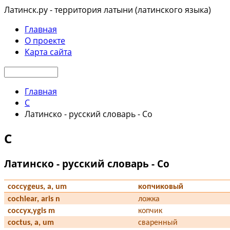
Латинск.ру - территория латыни (латинского языка)
Главная
О проекте
Карта сайта
Главная
C
Латинско - русский словарь - Co
C
Латинско - русский словарь - Co
coccygeus, a, um
копчиковый
cochlear, aris n
ложка
coccyx,ygis m
копчик
coctus, a, um
сваренный