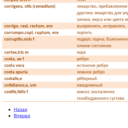
corrigens, ntis (remedium)
лекарство, прибавляемое
другому лекарству для у
запаха, вкуса или цвета е
corrigo, rexi, rectum, ere
выпрямлять, исправлять
corrumpo,rupi, ruptum, ere
портить
corruptio,onis f
подкуп; порча; болезнен
плохое состояние
cortex,icis m
кора
costa, ae f
ребро
costa vera
истинное ребро
costa spuria
ложное ребро
costalis,e
рёберный
cotidianus,a, um
ежедневный
coxitis,tidis f
коксит, воспаление
тазобедренного сустава
Назад
Вперед