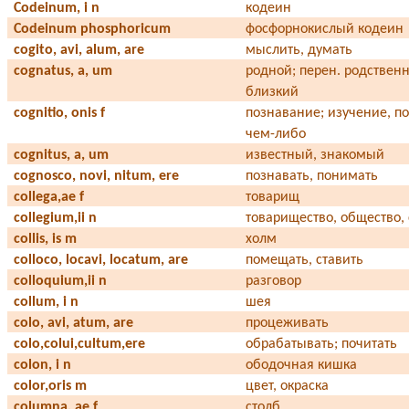
Codeinum, i n
кодеин
Codeinum phosphoricum
фосфорнокислый кодеин
cogito, avi, alum, are
мыслить, думать
cognatus, a, um
родной; перен. родствен
близкий
cognitio, onis f
познавание; изучение, п
чем-либо
cognitus, а, um
известный, знакомый
cognosco, novi, nitum, ere
познавать, понимать
collega,ае f
товарищ
collegium,ii n
товарищество, общество,
collis, is m
холм
colloco, locavi, locatum, are
помещать, ставить
colloquium,ii n
разговор
collum, i n
шея
colo, avi, atum, are
процеживать
colo,colui,cultum,ere
обрабатывать; почитать
colon, i n
ободочная кишка
color,oris m
цвет, окраска
columna, ae f
столб