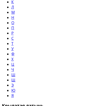
К
Л
М
Н
О
П
Р
С
Т
У
Ф
Х
Ц
Ч
Ш
Щ
Э
Ю
Я
Крылатая латынь