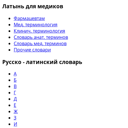
Латынь для медиков
Фармацевтам
Мед. терминология
Клинич. терминология
Словарь анат. терминов
Словарь мед. терминов
Прочие словари
Русско - латинский словарь
А
Б
В
Г
Д
Е
Ж
З
И