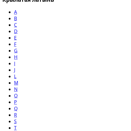
A
B
C
D
E
F
G
H
I
J
L
M
N
O
P
Q
R
S
T