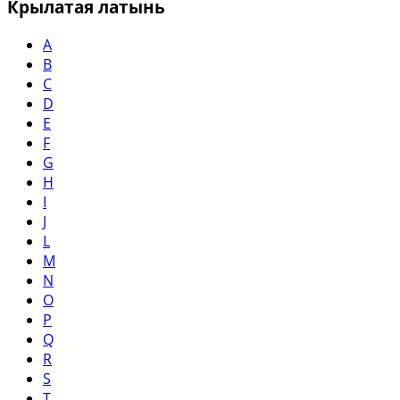
Крылатая латынь
A
B
C
D
E
F
G
H
I
J
L
M
N
O
P
Q
R
S
T