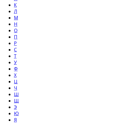
К
Л
М
Н
О
П
Р
С
Т
У
Ф
Х
Ц
Ч
Ш
Щ
Э
Ю
Я