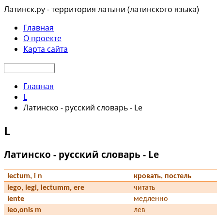
Латинск.ру - территория латыни (латинского языка)
Главная
О проекте
Карта сайта
Главная
L
Латинско - русский словарь - Le
L
Латинско - русский словарь - Le
lectum, i n
кровать, постель
lego, legi, lectumm, ere
читать
lente
медленно
leo,onis m
лев