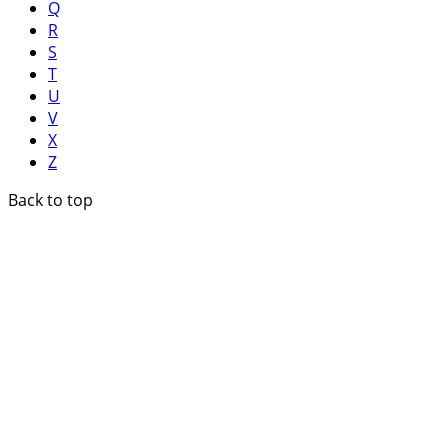
Q
R
S
T
U
V
X
Z
Back to top