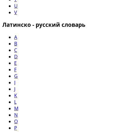
U
V
Латинско - русский словарь
A
B
C
D
E
F
G
I
J
K
L
M
N
O
P