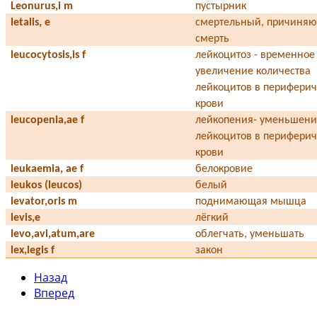
Leonurus,i m
пустырник
letalis, е
смертельный, причиня
смерть
leucocytosis,is f
лейкоцитоз - временное
увеличение количества
лейкоцитов в перифери
крови
leucopenia,ae f
лейкопения- уменьшени
лейкоцитов в перифери
крови
leukaemia, ae f
белокровие
leukos (leucos)
белый
levator,oris m
поднимающая мышца
levis,е
лёгкий
levo,avi,atum,are
облегчать, уменьшать
lex,legis f
закон
Назад
Вперед