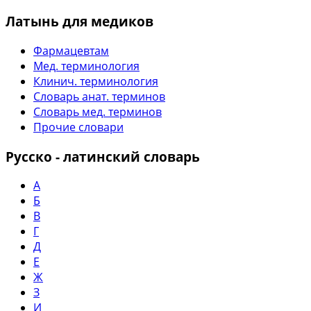
Латынь для медиков
Фармацевтам
Мед. терминология
Клинич. терминология
Словарь анат. терминов
Словарь мед. терминов
Прочие словари
Русско - латинский словарь
А
Б
В
Г
Д
Е
Ж
З
И