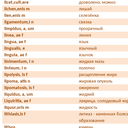
licet,cult,ere
дозволено, можно
lichen,enis m
лишай
lien,enis m
селезёнка
ligamentum,i n
связка
limpidus, a, um
прозрачный
linea, ae f
линия
lingua, ae f
язык
lingualis, е
язычный
lingula, ae f
язычок
linimentum, i n
жидкая мазь
linteum, i n
полотно
lipolysis, is f
расщепление жира
lipoma, atis n
жировая опухоль
lipomatosis, is f
ожирение
liquidus, a, um
жидкий
Liquiritia, ae f
лакрица, солодковый ко
liquor,oris m
жидкость
lithiasis,is f
литиаз - каменная болез
образование
lithos
камень