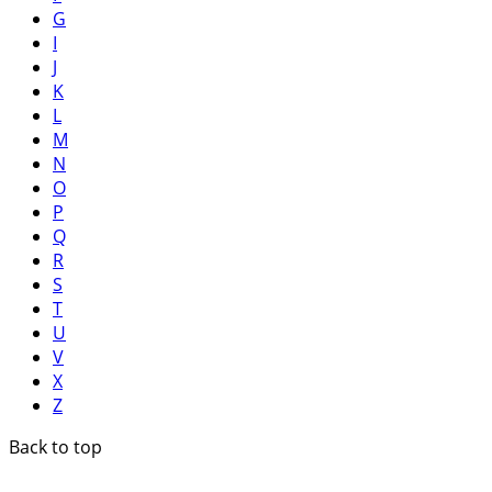
G
I
J
K
L
M
N
O
P
Q
R
S
T
U
V
X
Z
Back to top