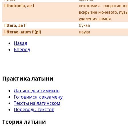
lithotomia, ae f
питотомия - оперативно
вскрытие мочевого, пуз
удаления камня
littera, ae f
буква
litterae, arum f (pl)
науки
Назад
Вперед
Практика латыни
Латынь для химиков
Готовимся к экзамену
Тексты на латинском
Переводы текстов
Теория латыни