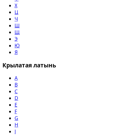
Х
Ц
Ч
Ш
Щ
Э
Ю
Я
Крылатая латынь
A
B
C
D
E
F
G
H
I