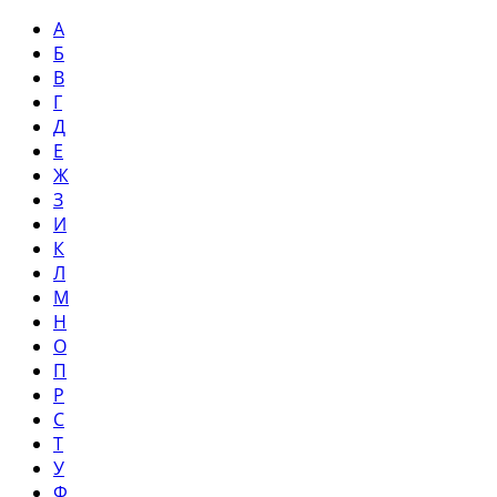
А
Б
В
Г
Д
Е
Ж
З
И
К
Л
М
Н
О
П
Р
С
Т
У
Ф