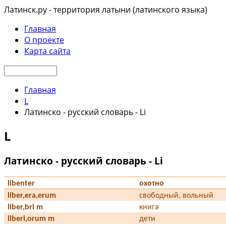
Латинск.ру - территория латыни (латинского языка)
Главная
О проекте
Карта сайта
Главная
L
Латинско - русский словарь - Li
L
Латинско - русский словарь - Li
libenter
охотно
liber,era,erum
свободный, вольный
liber,bri m
книга
liberi,orum m
дети