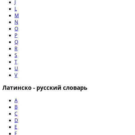
J
L
M
N
O
P
Q
R
S
T
U
V
Латинско - русский словарь
A
B
C
D
E
F