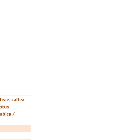
ffeae; caffea
potus
abica /