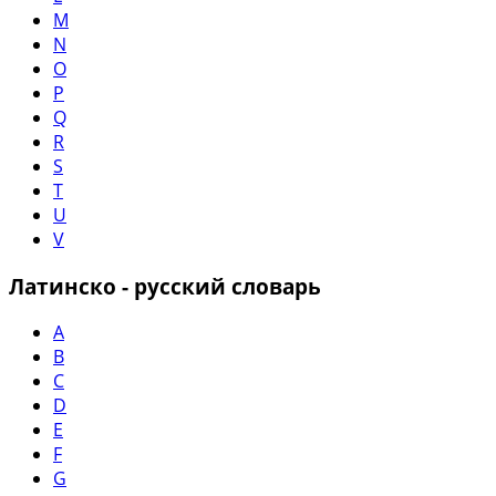
M
N
O
P
Q
R
S
T
U
V
Латинско - русский словарь
A
B
C
D
E
F
G