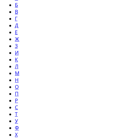
Б
В
Г
Д
Е
Ж
З
И
К
Л
М
Н
О
П
Р
С
Т
У
Ф
Х