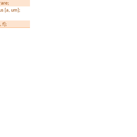
rare
;
us [a, um];
 f];