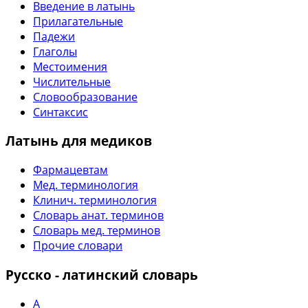
Введение в латынь
Прилагательные
Падежи
Глаголы
Местоимения
Числительные
Словообразование
Синтаксис
Латынь для медиков
Фармацевтам
Мед. терминология
Клинич. терминология
Словарь анат. терминов
Словарь мед. терминов
Прочие словари
Русско - латинский словарь
А