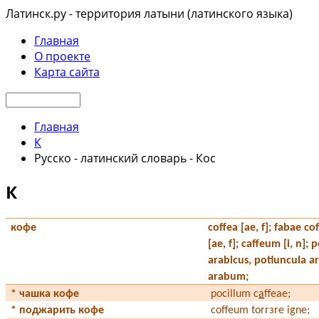
Латинск.ру - территория латыни (латинского языка)
Главная
О проекте
Карта сайта
Главная
К
Русско - латинский словарь - Кос
К
кофе
coffea [ae, f]; fabae co
[ae, f]; caffeum [i, n]; 
arabicus, potiuncula ar
arabum;
*
чашка кофе
pocillum c
a
ffeae;
* поджарить кофе
coffeum torrзre igne;