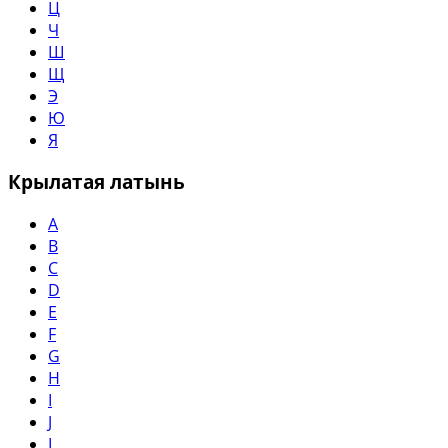
Ц
Ч
Ш
Щ
Э
Ю
Я
Крылатая латынь
A
B
C
D
E
F
G
H
I
J
L