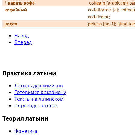
* варить кофе
coffeam (arabicam) pa
кофейный
coffeiformis [e]; coffeat
coffeicolor;
кофта
pelusia [ae, f]; blusa [ae,
Назад
Вперед
Практика латыни
Латынь для химиков
Готовимся к экзамену
Тексты на латинском
Переводы текстов
Теория латыни
Фонетика