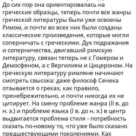
До сих пор она ориентировалась на
греческие образцы, теперь почти все жанры
греческой литературы были уже освоены
Римом, и почти во всех них были созданы
классические произведения, которые могли
соперничать с греческими. Дух подражания
и соперничества, двигавший римскую
литературу, связан теперь не с Гомером и
Демосфеном, а с Вергилием и Цицероном. На
греческую литературу римляне начинают
смотреть свысока: даже философ Сенека
отзывается о греках, как правило,
пренебрежительно, и почти никогда их не
цитирует. На смену проблеме жанра (II в. до
н. э.) и проблеме языка (I в. до н. э.) в центр
выдвигается проблема стиля - потребность
сказать по-новому то, что уже было сказано
предшествующими поколениями. Как