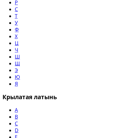
Р
С
Т
У
Ф
Х
Ц
Ч
Ш
Щ
Э
Ю
Я
Крылатая латынь
A
B
C
D
E