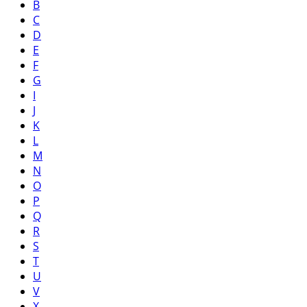
B
C
D
E
F
G
I
J
K
L
M
N
O
P
Q
R
S
T
U
V
X