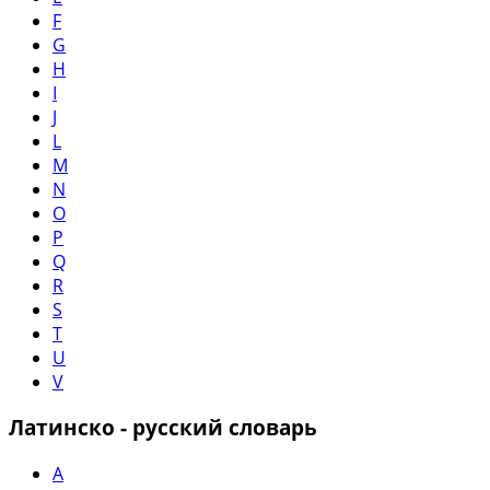
F
G
H
I
J
L
M
N
O
P
Q
R
S
T
U
V
Латинско - русский словарь
A