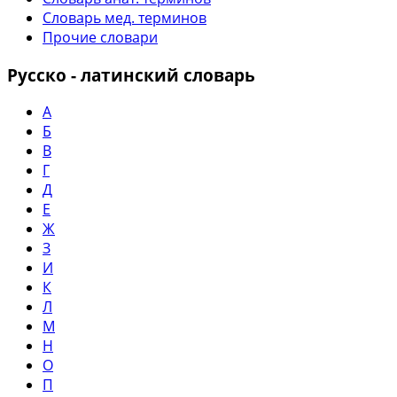
Словарь мед. терминов
Прочие словари
Русско - латинский словарь
А
Б
В
Г
Д
Е
Ж
З
И
К
Л
М
Н
О
П