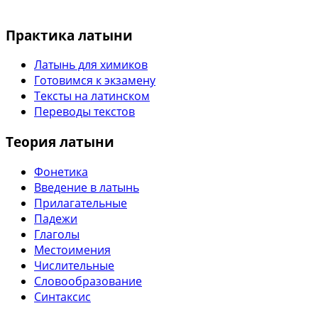
Практика латыни
Латынь для химиков
Готовимся к экзамену
Тексты на латинском
Переводы текстов
Теория латыни
Фонетика
Введение в латынь
Прилагательные
Падежи
Глаголы
Местоимения
Числительные
Словообразование
Синтаксис