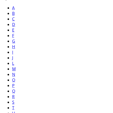
A
B
C
D
E
F
G
H
I
J
L
M
N
O
P
Q
R
S
T