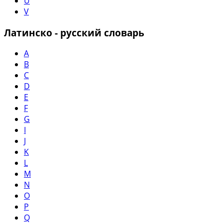
U
V
Латинско - русский словарь
A
B
C
D
E
F
G
I
J
K
L
M
N
O
P
Q