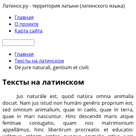
Латинск.ру - территория латыни (латинского языка)
Главная
О проекте
Карта сайта
Главная
Тексты на латинском
De jure naturali, gentium et civili
Тексты на латинском
Jus naturāle est, quod natūra omnia animalia
docuit. Nam jus istud non humāni genĕris proprium est,
sed omnium animalium, quae in caelo, quae in terra,
quae in mari nascuntur. Hinc descendit maris atque
femĭnae coniugatio, quam nos matrimonium
appellāmus, hinc liberōrum procreatio et educatio: