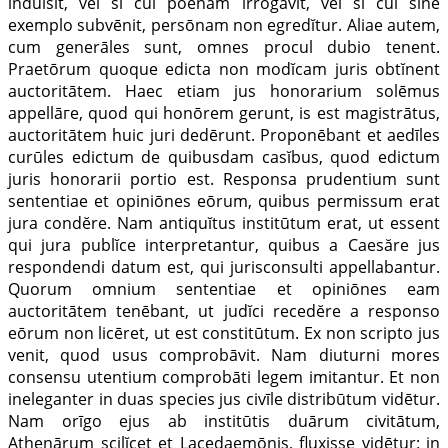
indulsit, vel si cui poenam irrogāvit, vel si cui sine
exemplo subvēnit, persōnam non egredĭtur. Aliae autem,
cum generāles sunt, omnes procul dubio tenent.
Praetōrum quoque edicta non modĭcam juris obtĭnent
auctoritātem. Haec etiam jus honorarium solēmus
арреllāге, quod qui honōrem gerunt, is est magistrātus,
auctoritātem huic juri dedērunt. Proponēbant et aedīles
curūles edictum de quibusdam casĭbus, quod edictum
juris honorarii portio est. Responsa prudentium sunt
sententiae et opiniōnes eōrum, quibus permissum erat
jura condĕre. Nam antiquĭtus institūtum erat, ut essent
qui jura publĭce interpretantur, quibus a Caesăre jus
respondendi datum est, qui jurisconsulti appellabantur.
Quorum omnium sententiae et opiniōnes eam
auctoritātem tenēbant, ut judĭci recedĕre a responso
eōrum non licēret, ut est constitūtum. Ex non scripto jus
venit, quod usus comprobāvit. Nam diuturni mores
consensu utentium comprobāti legem imitantur. Et non
ineleganter in duas species jus civīle distribūtum vidētur.
Nam orīgo ejus ab institūtis duārum civitātum,
Athenārum scilĭcet et Lacedaemōnis, fluxisse vidētur: in