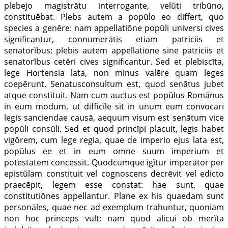
plebejo magistrātu interrogante, velŭti tribūno,
constituēbat. Plebs autem a popŭlo eo differt, quo
species a genĕre: nam appellatiōne popŭli universi cives
significantur, connumerātis etiam patriciis et
senatorĭbus: plebis autem appellatiōne sine patriciis et
senatorĭbus cetĕri cives significantur. Sed et plebiscīta,
lege Hortensia lata, non minus valēre quam leges
coepērunt. Senatusconsultum est, quod senātus jubet
atque constituit. Nam cum auctus est popŭlus Romānus
in eum modum, ut difficĭle sit in unum eum convocāri
legis sanciendae causā, aequum visum est senātum vice
popŭli consŭli. Sed et quod princĭpi placuit, legis habet
vigōrem, cum lege regia, quae de imperio ejus lata est,
popŭlus ее et in eum omne suum imperium et
potestātem concessit. Quodcumque igĭtur imperātor per
epistŭlam constituit vel cognoscens decrēvit vel edicto
praecēpit, legem esse constat: hae sunt, quae
constitutiōnes appellantur. Plane ex his quaedam sunt
personāles, quae nес ad ехеmplum trahuntur, quoniam
non hoc princeps vult: nam quod alicui ob merĭta