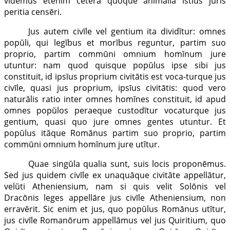
vidēmus etĕnim cetĕra quoque animalia istīus juris
peritia censēri.
Jus autem civīle vel gentium ita dividĭtur: omnes
popŭli, qui legĭbus et morĭbus reguntur, partim suo
proprio, partim commūni omnium homĭnum jure
utuntur: nam quod quisque popŭlus ipse sibi jus
constituit, id ipsīus proprium civitātis est voca-turque jus
civīle, quasi jus proprium, ipsīus civitātis: quod vero
naturālis ratio inter omnes homĭnes constituit, id apud
omnes popŭlos peraeque custodītur vocaturque jus
gentium, quasi quo jure omnes gentes utuntur. Et
popŭlus ităque Romānus partim suo proprio, partim
commūni omnium homĭnum jure utĭtur.
Quae singŭla qualia sunt, suis locis proponēmus.
Sed jus quidem civīle ex unaquāque civitāte appellātur,
velŭti Atheniensium, nam si quis velit Solōnis vel
Dracōnis leges appellāre jus civīle Atheniensium, non
erravĕrit. Sic enim et jus, quo popŭlus Romānus utĭtur,
jus civīle Romanōrum appellāmus vel jus Quiritium, quo