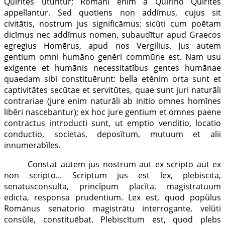
Quirītes utuntur; Romāni enim a Quirīno Quirītes
appellantur. Sed quotiens non addĭmus, cujus sit
civitātis, nostrum jus significāmus: sicŭti cum poētam
dicĭmus nес addĭmus nomen, subaudītur apud Graecos
egregius Homērus, apud nos Vergilius. Jus autem
gentium omni humāno genĕri commūne est. Nam usu
exigente et humānis necessitatĭbus gentes humānae
quaedam sibi constituērunt: bella etĕnim orta sunt et
captivitātes secūtae et servitūtes, quae sunt juri naturāli
contrariae (jure enim naturāli ab initio omnes homĭnes
libĕri nascebantur); ex hoc jure gentium et omnes paene
contractus introducti sunt, ut emptio venditio, locatio
conductio, societas, deposĭtum, mutuum et alii
innumerabĭles.
Constat autem jus nostrum aut ex scripto aut ex
non scripto... Scriptum jus est lex, plebiscīta,
senatusconsulta, princĭpum placĭta, magistratuum
edicta, responsa prudentium. Lex est, quod popŭlus
Romānus senatorio magistrātu interrogante, velŭti
consŭle, constituēbat. Plebiscītum est, quod plebs