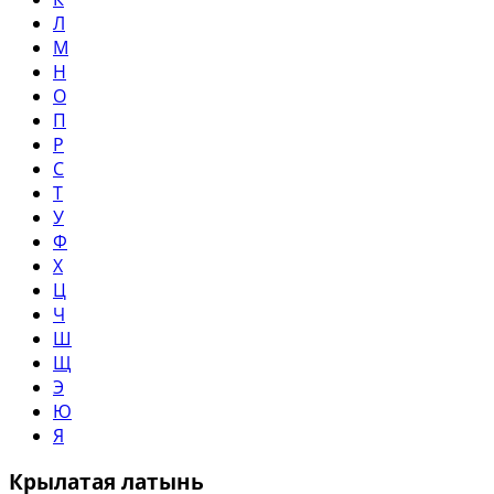
Л
М
Н
О
П
Р
С
Т
У
Ф
Х
Ц
Ч
Ш
Щ
Э
Ю
Я
Крылатая латынь