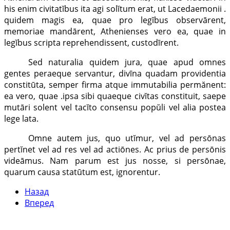
his enim civitatĭbus ita agi solĭtum erat, ut Lacedaemonii .
quidem magis ea, quae pro legĭbus observārent,
memoriae mandārent, Athenienses vero ea, quae in
legĭbus scripta reprehendissent, custodīrent.
Sed naturalia quidem jura, quae apud omnes
gentes peraeque servantur, divīna quadam providentia
constitūta, semper firma atque immutabilia permănent:
ea vero, quae .ipsa sibi quaeque civĭtas constituit, saepe
mutāri solent vel tacĭto consensu popŭli vel alia postea
lege lata.
Omne autem jus, quo utĭmur, vel ad persōnas
pertĭnet vel ad res vel ad actiōnes. Ac prius de persōnis
videāmus. Nam parum est jus nosse, si persōnae,
quarum causa statūtum est, ignorentur.
Назад
Вперед