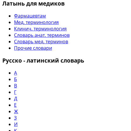
Латынь для медиков
Фармацевтам
Мед. терминология
Клинич. терминология
Словарь анат. терминов
Словарь мед. терминов
Прочие словари
Русско - латинский словарь
А
Б
В
Г
Д
Е
Ж
З
И
К