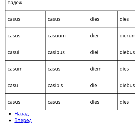
падеж
casus
casus
dies
dies
casus
casuum
diei
dieru
casui
casibus
diei
diebu
casum
casus
diem
dies
casu
casibis
die
diebu
casus
casus
dies
dies
Назад
Вперед