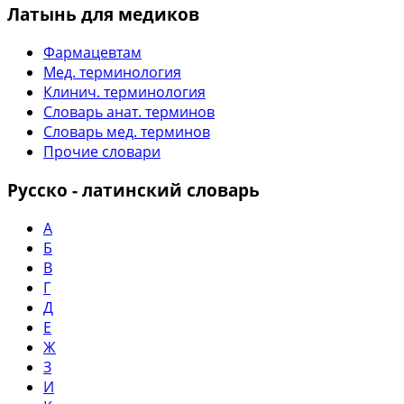
Латынь для медиков
Фармацевтам
Мед. терминология
Клинич. терминология
Словарь анат. терминов
Словарь мед. терминов
Прочие словари
Русско - латинский словарь
А
Б
В
Г
Д
Е
Ж
З
И