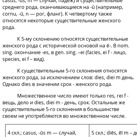
casus, -ūs, m — случай, падеж) и существительные
среднего рода, оканчивающиеся на -ū (например,
cornu, -ū, n — рог, фланг). К четвертому также
относятся некоторые существительные женского
рода.
К 5-му склонению относятся существительные
женского рода с исторической основой на ē-. В
nom.
sing.
окончание
-es,
в
gen. sing. –ei (facies, ei f -
лицо
,
species, ei f –
вид
).
К существительным 5-го склонения относятся
женско­го рода, за исключением слов: dies, diei m день.
Однако dies в значении срок - женского рода.
Множественное число имеют только res, r
e
i f -
вещь, дело и dies, diei m - день, срок. Остальные же
существительные 5-го склонения в большинстве
своем не употребляются во множествен­ном числе.
4 скл.; casus, -ūs m — случай,
5 скл.;
di
ē
s
, ēī
m
– д