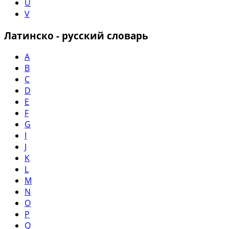
U
V
Латинско - русский словарь
A
B
C
D
E
F
G
I
J
K
L
M
N
O
P
Q