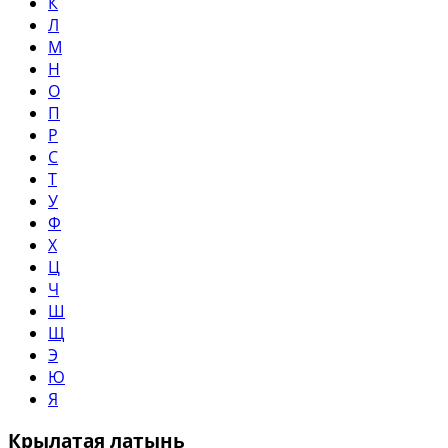
К
Л
М
Н
О
П
Р
С
Т
У
Ф
Х
Ц
Ч
Ш
Щ
Э
Ю
Я
Крылатая латынь