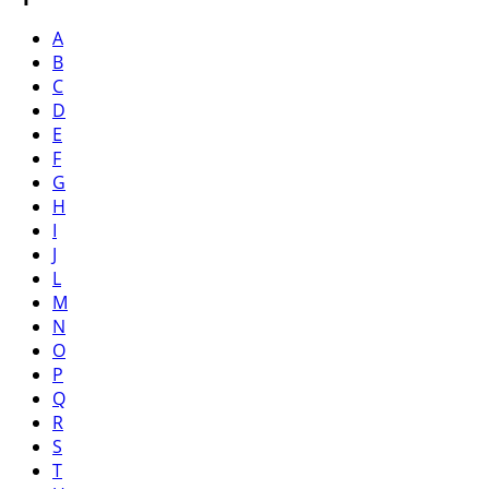
A
B
C
D
E
F
G
H
I
J
L
M
N
O
P
Q
R
S
T