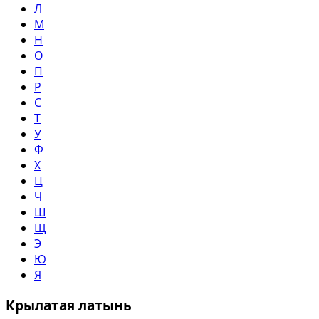
Л
М
Н
О
П
Р
С
Т
У
Ф
Х
Ц
Ч
Ш
Щ
Э
Ю
Я
Крылатая латынь