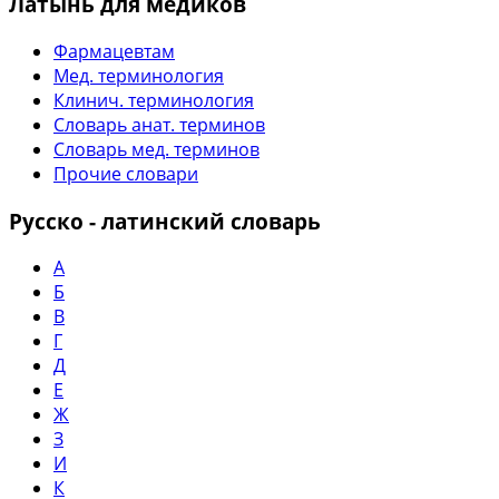
Латынь для медиков
Фармацевтам
Мед. терминология
Клинич. терминология
Словарь анат. терминов
Словарь мед. терминов
Прочие словари
Русско - латинский словарь
А
Б
В
Г
Д
Е
Ж
З
И
К