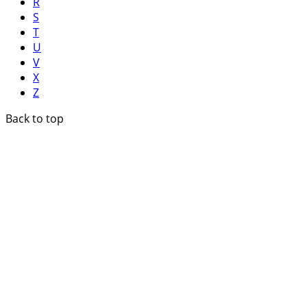
R
S
T
U
V
X
Z
Back to top