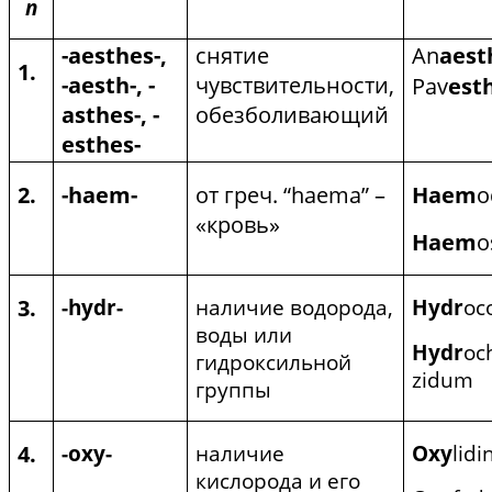
п
-
aesthes
-,
снятие
An
aest
1.
-
aesth
-, -
чувствительности,
Pav
est
asthes
-, -
обезболивающий
esthes
-
2.
-
haem
-
от
греч
. “haema” –
Haem
o
«кровь»
Haem
o
3.
-hydr-
наличие водорода,
Hydr
oc
воды или
Hydr
oc
гидроксильной
zidum
группы
4.
-oxy-
наличие
Oxy
lid
кислорода и его