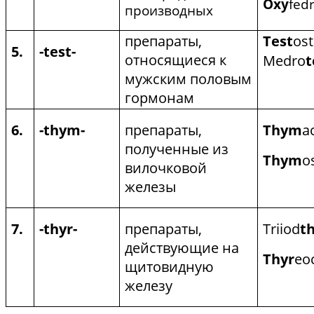
Oxy
fed
производных
препараты,
Test
os
5.
-test-
относящиеся к
Medro
t
мужским половым
гормонам
6.
-
thym
-
препараты,
Thym
a
полученные из
Thym
o
вилочковой
железы
7.
-
thyr
-
препараты,
Triiod
t
действующие на
Thyr
eo
щитовидную
железу