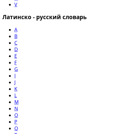
V
Латинско - русский словарь
A
B
C
D
E
F
G
I
J
K
L
M
N
O
P
Q