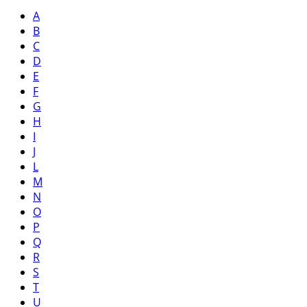
A
B
C
D
E
F
G
H
I
J
L
M
N
O
P
Q
R
S
T
U