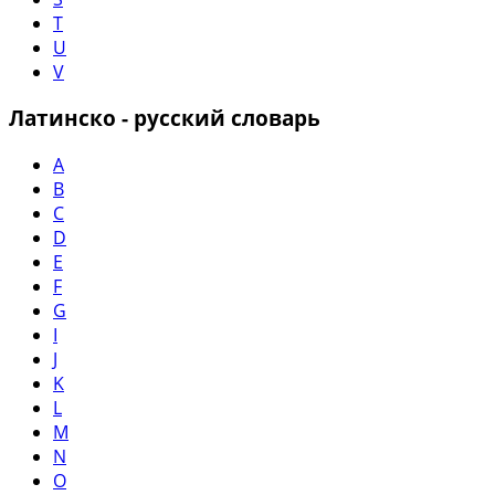
T
U
V
Латинско - русский словарь
A
B
C
D
E
F
G
I
J
K
L
M
N
O