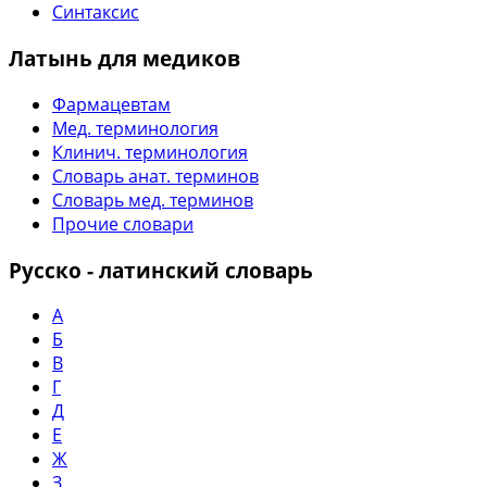
Синтаксис
Латынь для медиков
Фармацевтам
Мед. терминология
Клинич. терминология
Словарь анат. терминов
Словарь мед. терминов
Прочие словари
Русско - латинский словарь
А
Б
В
Г
Д
Е
Ж
З