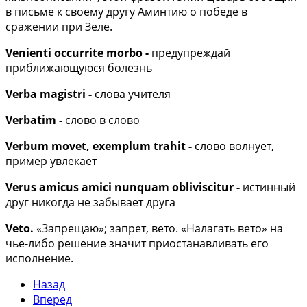
в письме к своему другу Аминтию о победе в
сражении при Зеле.
Venienti occurrite morbo -
предупреждай
приближающуюся болезнь
Verba magistri -
слова учителя
Verbatim -
слово в слово
Verbum movet, exemplum trahit -
слово волнует,
пример увлекает
Verus amicus amici nunquam obliviscitur -
истинный
друг никогда не забывает друга
Veto.
«Запрещаю»; запрет, вето. «Налагать вето» на
чье-либо решение значит приостанавливать его
исполнение.
Назад
Вперед