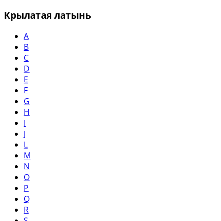
Крылатая латынь
A
B
C
D
E
F
G
H
I
J
L
M
N
O
P
Q
R
S