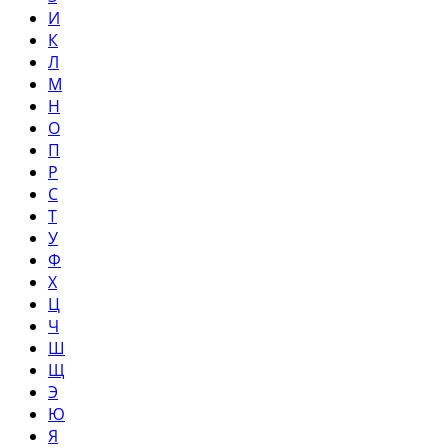
И
К
Л
М
Н
О
П
Р
С
Т
У
Ф
Х
Ц
Ч
Ш
Щ
Э
Ю
Я