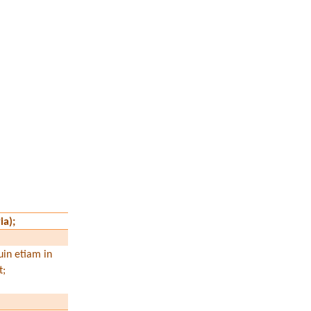
ria);
uin etiam in
t;