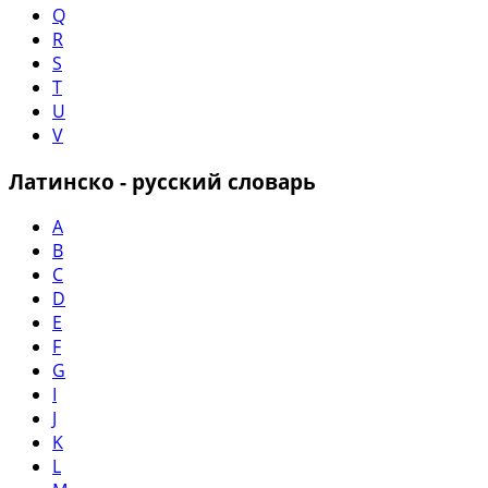
Q
R
S
T
U
V
Латинско - русский словарь
A
B
C
D
E
F
G
I
J
K
L