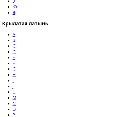
Э
Ю
Я
Крылатая латынь
A
B
C
D
E
F
G
H
I
J
L
M
N
O
P