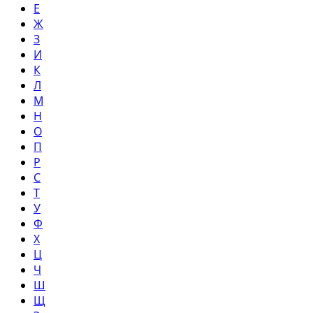
Е
Ж
З
И
К
Л
М
Н
О
П
Р
С
Т
У
Ф
Х
Ц
Ч
Ш
Щ