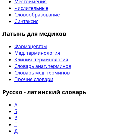
Местоимения
Числительные
Словообразование
Синтаксис
Латынь для медиков
Фармацевтам
Мед. терминология
Клинич. терминология
Словарь анат. терминов
Словарь мед. терминов
Прочие словари
Русско - латинский словарь
А
Б
В
Г
Д