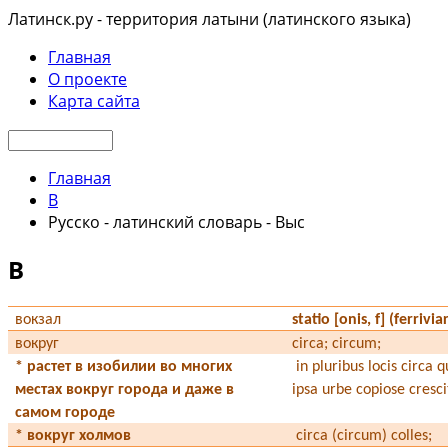
Латинск.ру - территория латыни (латинского языка)
Главная
О проекте
Карта сайта
Главная
В
Русско - латинский словарь - Выс
В
вокзал
statio [onis, f] (ferrivia
вокруг
circa; circum;
*
растет в изобилии во многих
in pluribus loci
s circa q
местах вокруг города и даже в
ipsa urbe copiose cresci
самом городе
*
вокруг холмов
circa (circum) colles;