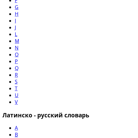
F
G
H
I
J
L
M
N
O
P
Q
R
S
T
U
V
Латинско - русский словарь
A
B