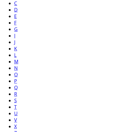
C
D
E
F
G
I
J
K
L
M
N
O
P
Q
R
S
T
U
V
X