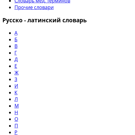
Словарь мед. терминов
Прочие словари
Русско - латинский словарь
А
Б
В
Г
Д
Е
Ж
З
И
К
Л
М
Н
О
П
Р