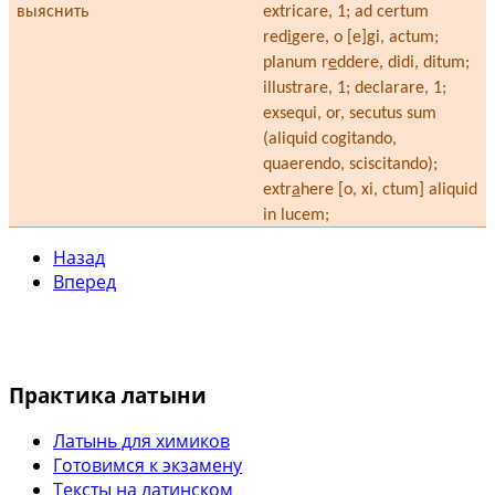
выяснить
extricare, 1; ad certum
red
i
gere, o [e]gi, actum;
planum r
e
ddere, didi, ditum;
illustrare, 1; declarare, 1;
exsequi, or, secutus sum
(aliquid cogitando,
quaerendo, sciscitando);
extr
a
here [o, xi, ctum] aliquid
in lucem;
Назад
Вперед
Практика латыни
Латынь для химиков
Готовимся к экзамену
Тексты на латинском