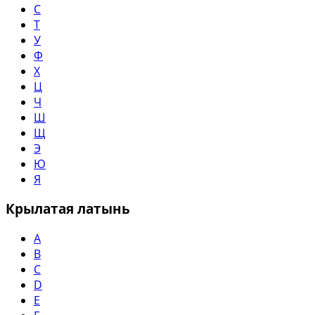
С
Т
У
Ф
Х
Ц
Ч
Ш
Щ
Э
Ю
Я
Крылатая латынь
A
B
C
D
E