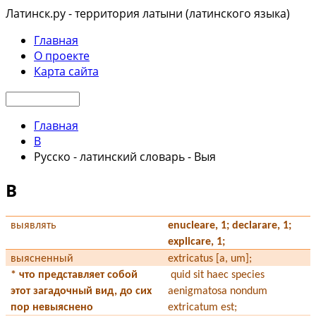
Латинск.ру - территория латыни (латинского языка)
Главная
О проекте
Карта сайта
Главная
В
Русско - латинский словарь - Выя
В
выявлять
enucleare, 1; declarare, 1;
explicare, 1;
выясненный
extricatus [a, um];
*
что представляет собой
quid sit haec species
этот загадочный вид, до сих
aenigmatosa nondum
пор невыяснено
extricatum est;