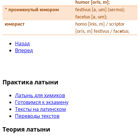
humor [oris, m];
* проникнутый юмором
festivus
[a, um]
(sermo);
facetus
[a, um]
;
юморист
homo
[inis, m]
/ scriptor
[oris, m]
festivus / fac
e
tus;
Назад
Вперед
Практика латыни
Латынь для химиков
Готовимся к экзамену
Тексты на латинском
Переводы текстов
Теория латыни