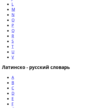
L
M
N
O
P
Q
R
S
T
U
V
Латинско - русский словарь
A
B
C
D
E
F