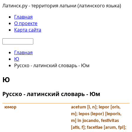
Латинск.ру - территория латыни (латинского языка)
Главная
О проекте
Карта сайта
Главная
Ю
Русско - латинский словарь - Юм
Ю
Русско - латинский словарь - Юм
юмор
acetum
[i, n]
; lepor
[oris,
m]
; lepos (lepor) [leporis,
m] in jocando, festivitas
[atis, f]
; facetiae [arum, fpl];