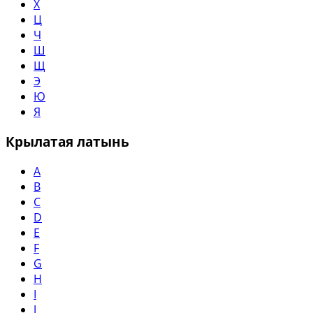
Х
Ц
Ч
Ш
Щ
Э
Ю
Я
Крылатая латынь
A
B
C
D
E
F
G
H
I
J