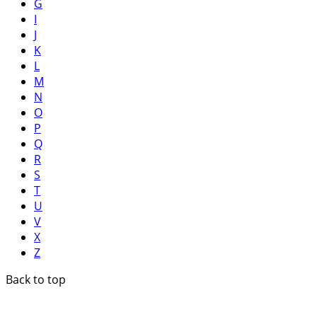
G
I
J
K
L
M
N
O
P
Q
R
S
T
U
V
X
Z
Back to top