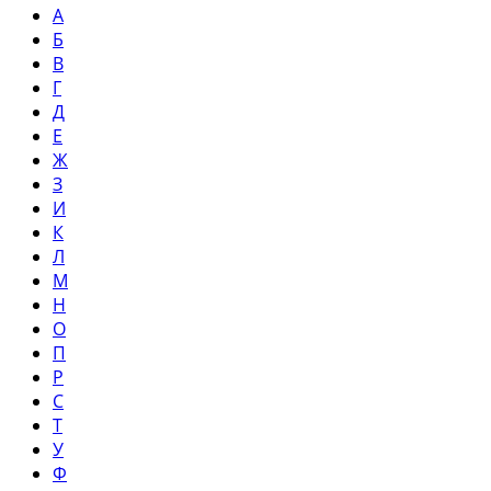
А
Б
В
Г
Д
Е
Ж
З
И
К
Л
М
Н
О
П
Р
С
Т
У
Ф