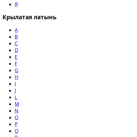
Я
Крылатая латынь
A
B
C
D
E
F
G
H
I
J
L
M
N
O
P
Q