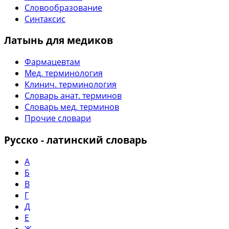
Словообразование
Синтаксис
Латынь для медиков
Фармацевтам
Мед. терминология
Клинич. терминология
Словарь анат. терминов
Словарь мед. терминов
Прочие словари
Русско - латинский словарь
А
Б
В
Г
Д
Е
Ж