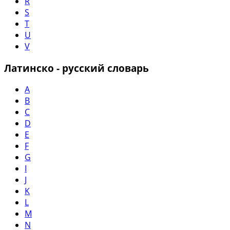
R
S
T
U
V
Латинско - русский словарь
A
B
C
D
E
F
G
I
J
K
L
M
N