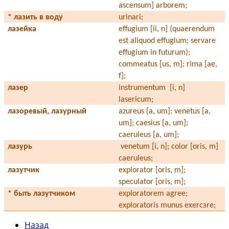
ascensum] arborem;
* лазить в воду
urinari;
лазейка
effugium
[ii, n]
(quaerendum
est aliquod effugium; servare
effugium in futurum);
commeatus [us, m]; rima [ae,
f];
лазер
instrumentum
[i, n]
lasericum;
лазоревый, лазурный
azureus [a, um]; venetus [a,
um]; caesius [a, um];
caeruleus [a, um];
лазурь
venetum
[i, n]
; color [oris, m]
caeruleus;
лазутчик
explorator [oris, m];
speculator [oris, m];
* быть лазутчиком
exploratorem agree;
exploratoris munus exercзre;
Назад