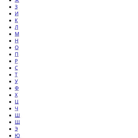
З
И
К
Л
М
Н
О
П
Р
С
Т
У
Ф
Х
Ц
Ч
Ш
Щ
Э
Ю