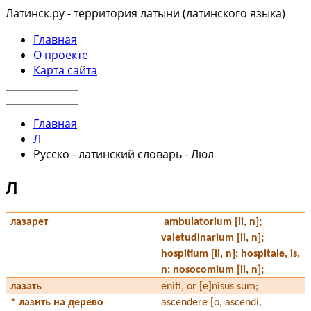
Латинск.ру - территория латыни (латинского языка)
Главная
О проекте
Карта сайта
Главная
Л
Русско - латинский словарь - Люл
Л
лазарет
ambulatorium
[ii, n]
;
valetudinarium
[ii, n];
hospitium [ii, n]; hospitale, is,
n; nosocomium
[ii, n]
;
лазать
eniti, or [e]nisus sum;
* лазить на дерево
ascendere [o, ascendi,